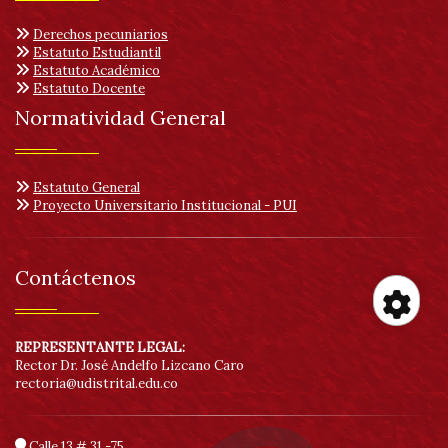
Derechos pecuniarios
Estatuto Estudiantil
Estatuto Académico
Estatuto Docente
Normatividad General
Estatuto General
Proyecto Universitario Institucional - PUI
Contáctenos
Her
REPRESENTANTE LEGAL:
Rector Dr. José Andelfo Lizcano Caro
rectoria@udistrital.edu.co
de
Calle 13 # 31 -75