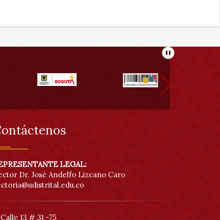
de
acc
Pausar
ontáctenos
EPRESENTANTE LEGAL:
ector Dr. José Andelfo Lizcano Caro
ectoria@udistrital.edu.co
Calle 13 # 31 -75