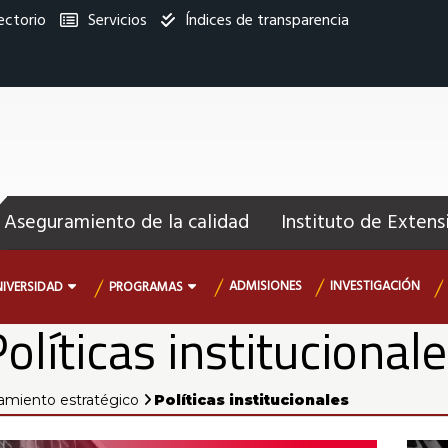
ectorio
Servicios
Índices de transparencia
titucional
enú
ecundario
Aseguramiento de la calidad
Instituto de Extens
ADMISIONES
INVESTIGACIÓN
NIVERSIDAD
PROGRAMAS
olíticas institucional
amiento estratégico
Políticas institucionales