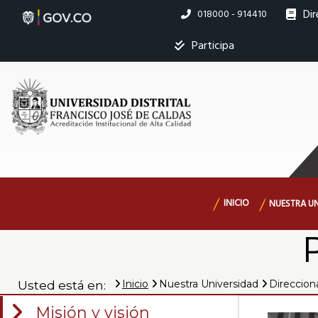
Políticas
Pasar
Dir
Linea
018000 - 914410
al
nacional
contenido
institucionales
Ins
Participa
principal
|
M
s
Universidad
Distrital
Navegación
INICIO
NUESTRA U
principal
Francisco
P
José
Inicio
Nuestra Universidad
Direccion
Usted está en:
Misión y visión