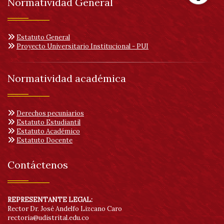
Normatividad General
Her
de
Estatuto General
Proyecto Universitario Institucional - PUI
acc
Normatividad académica
Derechos pecuniarios
Estatuto Estudiantil
Estatuto Académico
Estatuto Docente
Contáctenos
REPRESENTANTE LEGAL:
Rector Dr. José Andelfo Lizcano Caro
rectoria@udistrital.edu.co