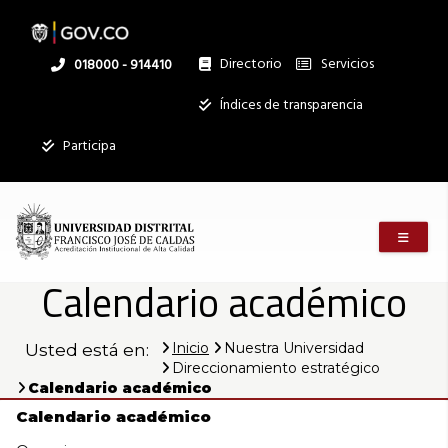
Calendario
Pasar
al
contenido
principal
Directorio
Servicios
Linea
018000 - 914410
académico
nacional
Institucional
Índices de transparencia
|
Participa
Universidad
Menú m
Distrital
Calendario académico
Francisco
Inicio
Nuestra Universidad
Usted está en:
Direccionamiento estratégico
José
Calendario académico
Calendario académico