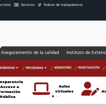
ectorio
Servicios
Índices de transparencia
titucional
enú
ecundario
Aseguramiento de la calidad
Instituto de Extens
ADMISIONES
INVESTIGACIÓN
NIVERSIDAD
PROGRAMAS
nsparencia
Aulas
 Acceso a
virtuales
An
formación
Pública