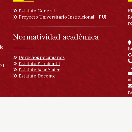
Normatividad General
C
Estatuto General
R
Proyecto Universitario Institucional - PUI
R
r
Normatividad académica
de
B
C
Derechos pecuniarios
Estatuto Estudiantil
21
L
Estatuto Académico
Estatuto Docente
a
no