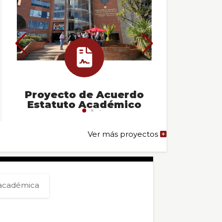
cia:
erta
Proyecto de Acuerdo
Proyect
vocatoria
Estatuto Académico
Política
ilidad
udiantil
Ver más proyectos
cina
estigaciones
 académica