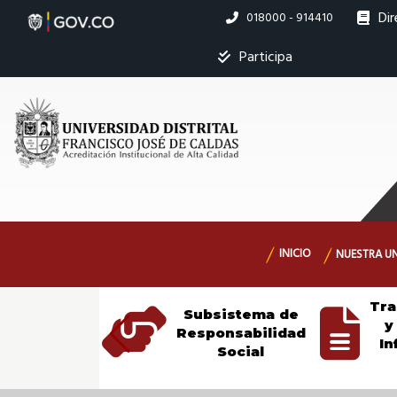
Inicio
Pasar
Dir
Linea
018000 - 914410
al
nacional
contenido
|
Ins
Participa
principal
Universidad
M
s
Distrital
Francisco
Navegación
INICIO
NUESTRA U
principal
José
Tra
Subsistema de
istemas de
y
de
Responsabilidad
ibliotecas
In
Social