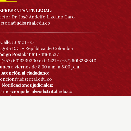
ontáctenos
EPRESENTANTE LEGAL:
ector Dr. José Andelfo Lizcano Caro
ectoria@udistrital.edu.co
Calle 13 # 31 -75
ogotá D.C. - República de Colombia
ódigo Postal:
111611 - 111611537
(+57) 6013239300
ext: 1421 - (+57) 6013238340
unes a viernes de 8:00 a.m. a 5:00 p.m.
Atención al ciudadano:
tencion@udistrital.edu.co
Notificaciones judiciales:
tificacionjudicial@udistrital.edu.co
Botón anticorrupción
Directorio institucional