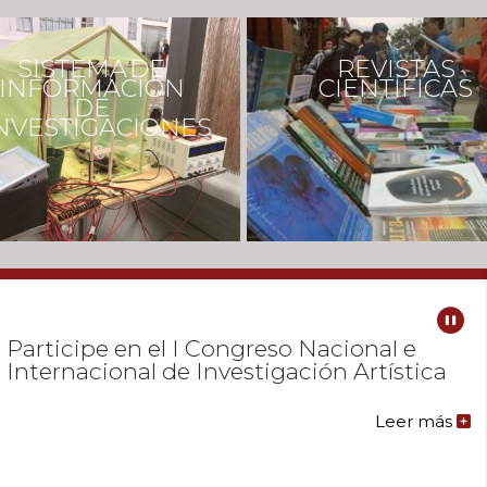
SISTEMA DE
REVISTAS
INFORMACIÓN
CIENTÍFICAS
DE
NVESTIGACIONES
Abierta la convocatoria M2: Movilidad
Pau
Estudiantil de la Oficina de
Investigaciones de la UD
La Oficina de Investigaciones de la Universidad Distrital
Francisco José de Caldas tiene abierta la convocatoria
M2: Movilidad Estudiantil, dirigida a estudiantes de
pregrado y posgrado de la institución que hagan parte