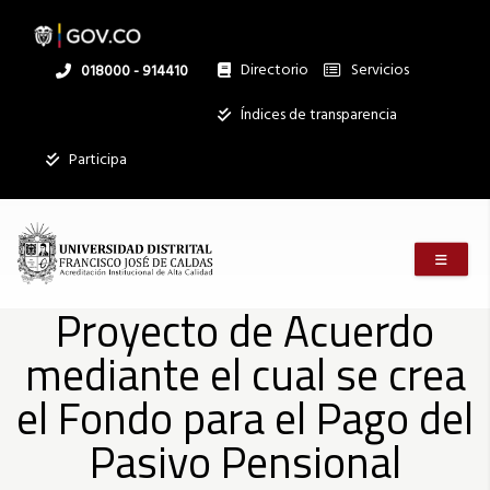
Proyecto
Pasar
al
contenido
principal
Directorio
Servicios
Linea
018000 - 914410
de
nacional
Institucional
Índices de transparencia
Acuerdo
Participa
mediante
Menú m
el
Proyecto de Acuerdo
mediante el cual se crea
cual
el Fondo para el Pago del
se
Pasivo Pensional