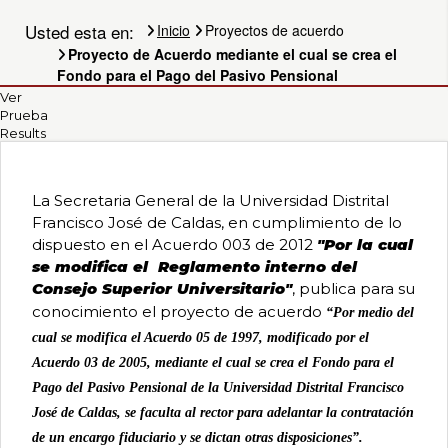
crea
Usted esta en:
Inicio
Proyectos de acuerdo
Proyecto de Acuerdo mediante el cual se crea el
el
Fondo para el Pago del Pasivo Pensional
Primary
Ver
Prueba
Fondo
Results
tabs
para
La Secretaria General de la Universidad Distrital
Francisco José de Caldas, en cumplimiento de lo
dispuesto en el Acuerdo 003 de 2012
"Por la cual
el
se modifica el Reglamento interno del
Consejo Superior Universitario"
, publica para su
conocimiento el proyecto de acuerdo
“Por medio del
Pago
cual se modifica el Acuerdo 05 de 1997, modificado por el
Acuerdo 03 de 2005, mediante el cual se crea el Fondo para el
del
Pago del Pasivo Pensional de la Universidad Distrital Francisco
José de Caldas, se faculta al rector para adelantar la contratación
de un encargo fiduciario y se dictan otras disposiciones”.