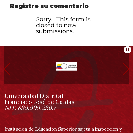
de
Registre su comentario
Sorry… This form is
Mensaje
Caldas
closed to new
submissions.
de
Información
estado
Pa
pie
de
Universidad Distrital
página
Francisco José de Caldas
Información
NIT. 899.999.230.7
Institución de Educación Superior sujeta a inspección y