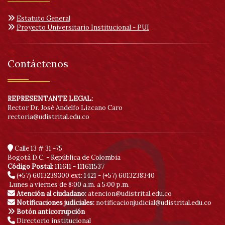
Her
de
Estatuto General
Proyecto Universitario Institucional - PUI
acc
Contáctenos
REPRESENTANTE LEGAL:
Rector Dr. José Andelfo Lizcano Caro
rectoria@udistrital.edu.co
Calle 13 # 31 -75
Bogotá D.C. - República de Colombia
Código Postal:
111611 - 111611537
(+57) 6013239300
ext: 1421 - (+57) 6013238340
Lunes a viernes de 8:00 a.m. a 5:00 p.m.
Atención al ciudadano:
atencion@udistrital.edu.co
Notificaciones judiciales:
notificacionjudicial@udistrital.edu.co
Botón anticorrupción
Directorio institucional