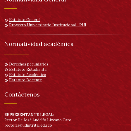
Her
de
Estatuto General
Proyecto Universitario Institucional - PUI
acc
Normatividad académica
Derechos pecuniarios
Estatuto Estudiantil
Estatuto Académico
Estatuto Docente
Contáctenos
REPRESENTANTE LEGAL:
Rector Dr. José Andelfo Lizcano Caro
rectoria@udistrital.edu.co