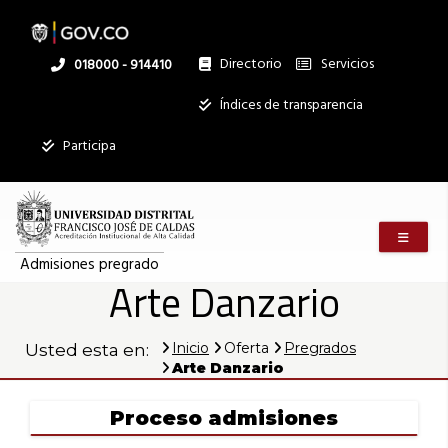
Arte
Pasar
al
contenido
principal
Directorio
Servicios
Linea
018000 - 914410
Danzario
nacional
Institucional
Índices de transparencia
";
|
}
Participa
?
>
Mostrar
Admisiones
registros
Menú m
Buscar:
pregrado
Admisiones pregrado
Arte Danzario
Servicios
".$servicio-
>titulo."
Inicio
Oferta
Pregrados
Usted esta en:
Mostrando
Arte Danzario
registros
del
1
Proceso admisiones
al