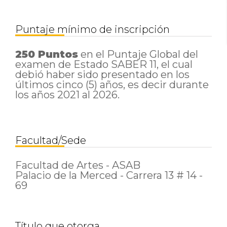
1
de
un
total
Puntaje mínimo de inscripción
de
1
250 Puntos
en el Puntaje Global del
registros
examen de Estado SABER 11,
el cual
Anterior
debió haber sido presentado en los
1
Siguiente
últimos cinco (5) años, es decir durante
los años 2021 al 2026.
Facultad/Sede
Facultad de Artes - ASAB
Palacio de la Merced - Carrera 13 # 14 -
69
Título que otorga