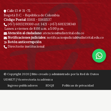
Calle 13 # 31 -75
Bogotá D.C. - República de Colombia
Código Postal:
111611 - 111611537
(+57) 6013239300
ext: 1421 - (+57) 6013238340
Lunes a viernes de 8:00 a.m. a 5:00 p.m.
Atención al ciudadano:
atencion@udistrital.edu.co
Notificaciones judiciales:
notificacionjudicial@udistrital.edu.co
Botón anticorrupción
Directorio institucional
© Copyright 2020 | Sitio creado y administrado por la Red de Datos
UDNET | Vicerrectoría Académica
Ingreso publicadores
SDQS
Políticas de privacidad
Contáctenos
Mapa de sitio