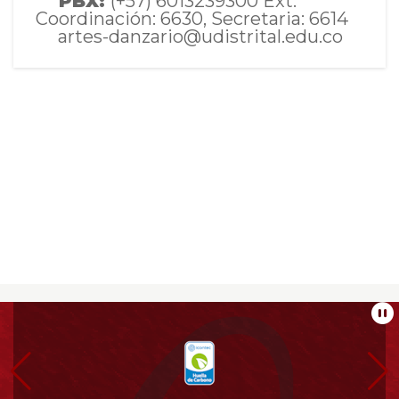
PBX:
(+57) 6013239300 Ext:
Coordinación: 6630, Secretaria: 6614
artes-danzario@udistrital.edu.co
Información
Pa
pie