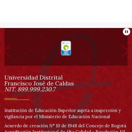
Información
Pa
pie
de
Universidad Distrital
página
Francisco José de Caldas
Información
NIT. 899.999.230.7
Institución de Educación Superior sujeta a inspección y
vigilancia por el Ministerio de Educación Nacional
Acuerdo de creación N° 10 de 1948 del Concejo de Bogotá
Acreditación Institucional de Alta Calidad - Resolución N°