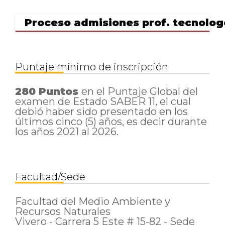
1
de
un
Proceso admisiones prof. tecnolog
total
de
1
registros
Anterior
Puntaje mínimo de inscripción
1
Siguiente
280 Puntos
en el Puntaje Global del
examen de Estado SABER 11,
el cual
debió haber sido presentado en los
últimos cinco (5) años, es decir durante
los años 2021 al 2026.
Facultad/Sede
Facultad del Medio Ambiente y
Recursos Naturales
Vivero - Carrera 5 Este # 15-82 - Sede