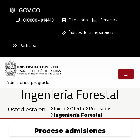
Ingeniería
Pasar
al
contenido
principal
Directorio
Servicios
Linea
018000 - 914410
Forestal
nacional
Institucional
Índices de transparencia
";
|
}
Participa
?
>
Mostrar
Admisiones
registros
Menú m
Buscar:
pregrado
Admisiones pregrado
Ingeniería Forestal
Servicios
".$servicio-
>titulo."
Inicio
Oferta
Pregrados
Usted esta en:
Mostrando
Ingeniería Forestal
registros
del
1
Proceso admisiones
al